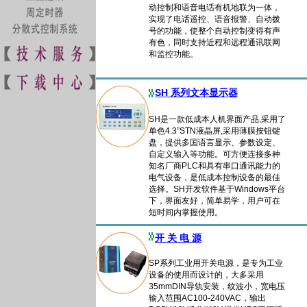
动控制和语音电话有机地联为一体，
实现了电话遥控、语音报警、自动拨
号的功能，使整个自动控制变得有声
有色，同时支持近程和远程通讯联网
和监控功能。
SH 系列文本显示器
SH是一款低成本人机界面产品,采用了
单色4.3”STN液晶屏,采用薄膜按钮键
盘，提供多国语言显示、参数设定、
自定义输入等功能。可方便连接多种
知名厂商PLC和具有串口通讯能力的
电气设备，是低成本控制设备的最佳
选择。SH开发软件基于Windows平台
下，界面友好，简单易学，用户可在
短时间内掌握使用。
开 关 电 源
SP系列工业用开关电源，是专为工业
设备的使用而设计的，大多采用
35mmDIN导轨安装，纹波小，宽电压
输入范围AC100-240VAC，输出