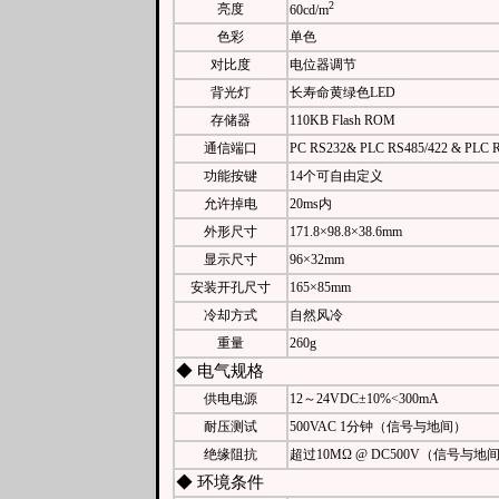
2
亮度
60cd/
m
色彩
单色
对比度
电位器调节
背光灯
长寿命黄绿色LED
存储器
110KB Flash ROM
通信端口
PC RS232& PLC RS485/422 & PLC 
功能按键
14个可自由定义
允许掉电
20ms内
外形尺寸
171.8×98.8×38.6mm
显示尺寸
96×32mm
安装开孔尺寸
165×85mm
冷却方式
自然风冷
重量
260g
◆ 电气规格
供电电源
12～24VDC±10%<300mA
耐压测试
500VAC 1分钟（信号与地间）
绝缘阻抗
超过10MΩ @ DC500V（信号与地
◆ 环境条件