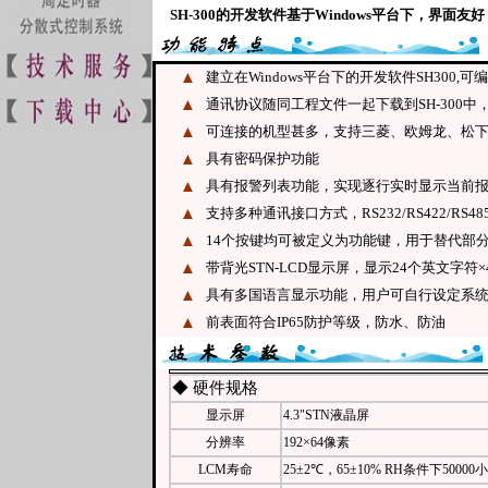
SH-300的开发软件基于Windows平台下，界
▲
建立在Windows平台下的开发软件SH300
▲
通讯协议随同工程文件一起下载到SH-300中
▲
可连接的机型甚多，支持三菱、欧姆龙、松下
▲
具有密码保护功能
▲
具有报警列表功能，实现逐行实时显示当前
▲
支持多种通讯接口方式，RS232/RS422/RS4
▲
14个按键均可被定义为功能键，用于替代部
▲
带背光STN-LCD显示屏，显示24个英文字符×
▲
具有多国语言显示功能，用户可自行设定系
▲
前表面符合IP65防护等级，防水、防油
◆ 硬件规格
显示屏
4.3"STN液晶屏
分辨率
192×64像素
LCM寿命
25±2℃，65±10% RH条件下5000