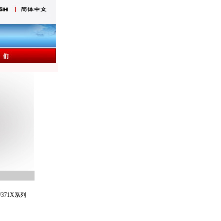
/371X
系列