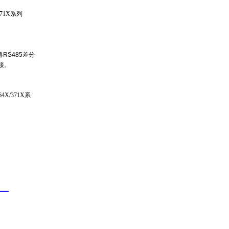
371X
系列
将
RS485差分
接。
X/371X系